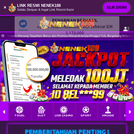
LINK RESMI NENEK188
×
KLIK DISINI
Selalu Simpan & Ingat Link Resmi Kami
PENARIKAN BERHASIL
co***l Telah Melakukan WD Sebesar IDR
5.170.000
nang! Dapatkan Bonus dan Promosi Menarik Setiap Minggu! Yuk, Bergabung Sekarang!
TOGEL
SLOT
LIVE CASINO
SPORT
ARCADE
SABU
PEMBERITAHUAN PENTING !