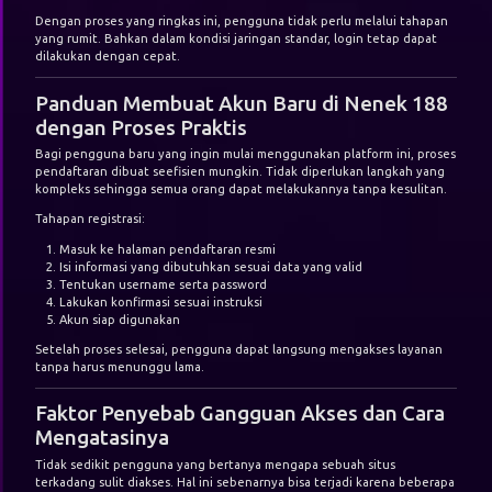
Dengan proses yang ringkas ini, pengguna tidak perlu melalui tahapan
yang rumit. Bahkan dalam kondisi jaringan standar, login tetap dapat
dilakukan dengan cepat.
Panduan Membuat Akun Baru di Nenek 188
dengan Proses Praktis
Bagi pengguna baru yang ingin mulai menggunakan platform ini, proses
pendaftaran dibuat seefisien mungkin. Tidak diperlukan langkah yang
kompleks sehingga semua orang dapat melakukannya tanpa kesulitan.
Tahapan registrasi:
Masuk ke halaman pendaftaran resmi
Isi informasi yang dibutuhkan sesuai data yang valid
Tentukan username serta password
Lakukan konfirmasi sesuai instruksi
Akun siap digunakan
Setelah proses selesai, pengguna dapat langsung mengakses layanan
tanpa harus menunggu lama.
Faktor Penyebab Gangguan Akses dan Cara
Mengatasinya
Tidak sedikit pengguna yang bertanya mengapa sebuah situs
terkadang sulit diakses. Hal ini sebenarnya bisa terjadi karena beberapa