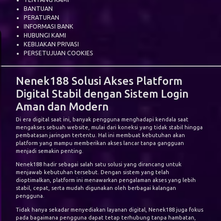
BANTUAN
PERATURAN
INFORMASI BANK
HUBUNGI KAMI
KEBIJAKAN PRIVASI
PERSETUJUAN COOKIES
Nenek188 Solusi Akses Platform
Digital Stabil dengan Sistem Login
Aman dan Modern
Di era digital saat ini, banyak pengguna menghadapi kendala saat
mengakses sebuah website, mulai dari koneksi yang tidak stabil hingga
pembatasan jaringan tertentu. Hal ini membuat kebutuhan akan
platform yang mampu memberikan akses lancar tanpa gangguan
menjadi semakin penting.
Nenek188
hadir sebagai salah satu solusi yang dirancang untuk
menjawab kebutuhan tersebut. Dengan sistem yang telah
dioptimalkan, platform ini menawarkan pengalaman akses yang lebih
stabil, cepat, serta mudah digunakan oleh berbagai kalangan
pengguna.
Tidak hanya sekadar menyediakan layanan digital, Nenek188 juga fokus
pada bagaimana pengguna dapat tetap terhubung tanpa hambatan,