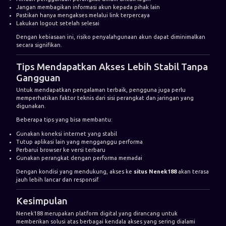
Jangan membagikan informasi akun kepada pihak lain
Pastikan hanya mengakses melalui link terpercaya
Lakukan logout setelah selesai
Dengan kebiasaan ini, risiko penyalahgunaan akun dapat diminimalkan
secara signifikan.
Tips Mendapatkan Akses Lebih Stabil Tanpa
Gangguan
Untuk mendapatkan pengalaman terbaik, pengguna juga perlu
memperhatikan faktor teknis dari sisi perangkat dan jaringan yang
digunakan.
Beberapa tips yang bisa membantu:
Gunakan koneksi internet yang stabil
Tutup aplikasi lain yang mengganggu performa
Perbarui browser ke versi terbaru
Gunakan perangkat dengan performa memadai
Dengan kondisi yang mendukung, akses ke
situs Nenek188
akan terasa
jauh lebih lancar dan responsif.
Kesimpulan
Nenek188 merupakan platform digital yang dirancang untuk
memberikan solusi atas berbagai kendala akses yang sering dialami