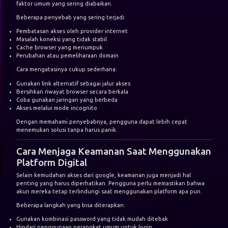
faktor umum yang sering diabaikan.
Beberapa penyebab yang sering terjadi:
Pembatasan akses oleh provider internet
Masalah koneksi yang tidak stabil
Cache browser yang menumpuk
Perubahan atau pemeliharaan domain
Cara mengatasinya cukup sederhana:
Gunakan link alternatif sebagai jalur akses
Bersihkan riwayat browser secara berkala
Coba gunakan jaringan yang berbeda
Akses melalui mode incognito
Dengan memahami penyebabnya, pengguna dapat lebih cepat
menemukan solusi tanpa harus panik.
Cara Menjaga Keamanan Saat Menggunakan
Platform Digital
Selain kemudahan akses dari
google
, keamanan juga menjadi hal
penting yang harus diperhatikan. Pengguna perlu memastikan bahwa
akun mereka tetap terlindungi saat menggunakan platform apa pun.
Beberapa langkah yang bisa diterapkan:
Gunakan kombinasi password yang tidak mudah ditebak
Hindari penggunaan perangkat umum untuk login