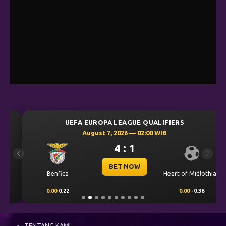
UEFA EUROPA LEAGUE QUALIFIERS
August 7, 2026 — 02:00 WIB
4 : 1
Previous
Next
BET NOW
Benfica
Heart of Midlothian
0.00
0.22
0.00
-0.36
TENTANG KAMI