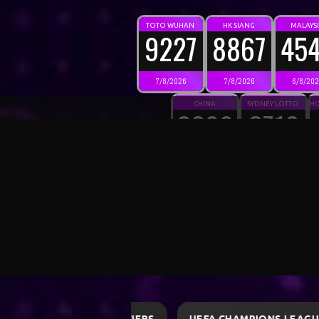
TOTO WUHAN
HK SIANG
MALAYS
9227
8867
45
7/8/2026
7/8/2026
6/8/20
CHINA
SYDNEY LOTTO
H
6699
3712
7/8/2026
7/8/2026