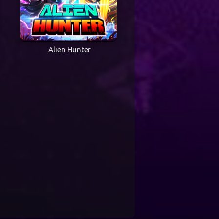
Alien Hunter