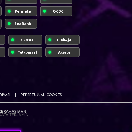
Permata
OCBC
SeaBank
GOPAY
LinkAja
Telkomsel
Axiata
RIVASI
|
PERSETUJUAN COOKIES