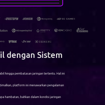
Rp.720,000
Rp.1,130,000
Rp.1,560,000
Rp.1,620,000
Rp.1,310,000
il dengan Sistem
Rp.780,000
Rp.1,300,000
bil hingga pembatasan jaringan tertentu. Hal ini
Rp.90,000
optimalkan, platform ini menawarkan pengalaman
Rp.740,000
npa hambatan, bahkan dalam kondisi jaringan