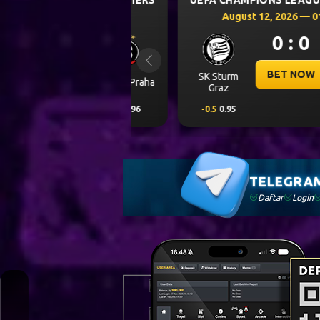
UEFA CHAMPIONS LEAGUE QUALIF
August 11, 2026 — 22:59 WIB
0 : 0
Previous
BET NOW
Union 
Bodo Glimt
Gill
0.75
0.82
-0.75
TELEGRA
Daftar
Login