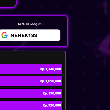
Rp.1,990,000
Rp.1,040,000
Ketik Di Google:
Rp.1,870,000
NENEK188
Rp.1,500,000
Rp.1,340,000
Rp.1,890,000
Rp.190,000
Rp.930,000
Rp.320,000