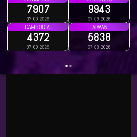
9178
9141
07-08-2026
07-08-2026
TOTO MACAU
4072
08-08-2026