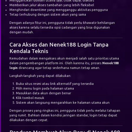
Menggantikan domain utama saat tidak dapat diakses
Memberikan jalur akses tambahan yang lebih fleksibel
Menghindari downtime yang mengganggu aktivitas pengguna
Tetap terhubung dengan sistem akun yang sama
Dengan adanya fitur ini, pengguna tidak perlu khawatir kehilangan
akses karena selalu tersedia opsi cadangan yang bisa digunakan
dengan mudah.
Cara Akses dan Nenek188 Login Tanpa
Kendala Teknis
Kemudahan dalam mengakses akun menjadi salah satu prioritas utama
dalam pengembangan platform ini. Oleh karena itu, proses
Nenek188
login
dirancang agar tetap sederhana namun tetap aman.
Langkah-langkah yang dapat dilakukan:
Buka situs resmi atau link alternatif yang tersedia
Pilih menu login pada halaman utama
Masukkan data akun dengan benar
Klik tombol masuk
Sistem akan langsung mengarahkan ke halaman utama akun
Dengan proses yang ringkas ini, pengguna tidak perlu melalui tahapan
yang rumit. Bahkan dalam kondisi jaringan standar, login tetap dapat
dilakukan dengan cepat.