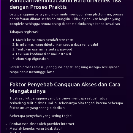
Panduan Membuat Akun Baru di Nenek 188
dengan Proses Praktis
Bagi pengguna baru yang ingin mulai menggunakan platform ini, proses
pendaftaran dibuat seefisien mungkin. Tidak diperlukan langkah yang
kompleks sehingga semua orang dapat melakukannya tanpa kesulitan.
Tahapan registrasi:
Masuk ke halaman pendaftaran resmi
Isi informasi yang dibutuhkan sesuai data yang valid
Tentukan username serta password
Lakukan konfirmasi sesuai instruksi
Akun siap digunakan
Setelah proses selesai, pengguna dapat langsung mengakses layanan
tanpa harus menunggu lama.
Faktor Penyebab Gangguan Akses dan Cara
Mengatasinya
Tidak sedikit pengguna yang bertanya mengapa sebuah situs
terkadang sulit diakses. Hal ini sebenarnya bisa terjadi karena beberapa
faktor umum yang sering diabaikan.
Beberapa penyebab yang sering terjadi:
Pembatasan akses oleh provider internet
Masalah koneksi yang tidak stabil