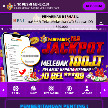
LINK RESMI NENEK188
×
KLIK DISINI
Selalu Simpan & Ingat Link Resmi Kami
PENARIKAN BERHASIL
nu*****r Telah Melakukan WD Sebesar IDR
1.780.000
ain Menang! Dapatkan Bonus dan Promosi Menarik Setiap Minggu! Yuk, Bergabung Sekarang!
TOGEL
SLOT
LIVE CASINO
SPORT
ARCADE
SABU
PEMBERITAHUAN PENTING !