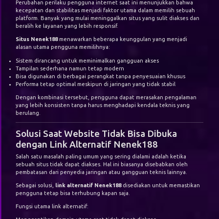
Perubahan perilaku pengguna internet saat ini menunjukkan bahwa
kecepatan dan stabilitas menjadi faktor utama dalam memilih sebuah
platform. Banyak yang mulai meninggalkan situs yang sulit diakses dan
beralih ke layanan yang lebih responsif.
Situs Nenek188
menawarkan beberapa keunggulan yang menjadi
alasan utama pengguna memilihnya:
Sistem dirancang untuk meminimalkan gangguan akses
Tampilan sederhana namun tetap modern
Bisa digunakan di berbagai perangkat tanpa penyesuaian khusus
Performa tetap optimal meskipun di jaringan yang tidak stabil
Dengan kombinasi tersebut, pengguna dapat merasakan pengalaman
yang lebih konsisten tanpa harus menghadapi kendala teknis yang
berulang.
Solusi Saat Website Tidak Bisa Dibuka
dengan Link Alternatif Nenek188
Salah satu masalah paling umum yang sering dialami adalah ketika
sebuah situs tidak dapat diakses. Hal ini biasanya disebabkan oleh
pembatasan dari penyedia jaringan atau gangguan teknis lainnya.
Sebagai solusi,
link alternatif Nenek188
disediakan untuk memastikan
pengguna tetap bisa terhubung kapan saja.
Fungsi utama link alternatif: