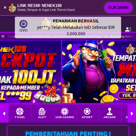
LINK RESMI NENEK188
×
KLIK DISINI
Selalu Simpan & Ingat Link Resmi Kami
PENARIKAN BERHASIL
ye***y Telah Melakukan WD Sebesar IDR
5.000.000
g! Dapatkan Bonus dan Promosi Menarik Setiap Minggu! Yuk, Bergabung Sekarang!
TOGEL
SLOT
LIVE CASINO
SPORT
ARCADE
SABU
PEMBERITAHUAN PENTING !