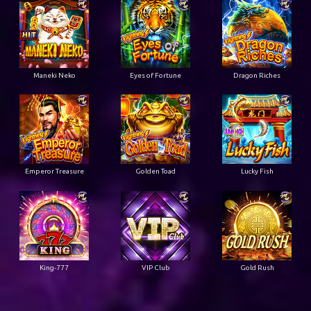
Maneki Neko
Eyes of Fortune
Dragon Riches
Emperor Treasure
Golden Toad
Lucky Fish
King-777
VIP Club
Gold Rush