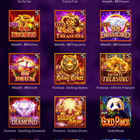
Fa Da Cai
Triple Fish
Wealth - 88 Flower
Wealth - 88 Riches
Wealth - 88 Treasures
Wealth - 88 Diamond
Wealth - 88 Drum
Fortune - Rolling Riches
Fortune - Infinite Treasure
Fortune - Dazzling Diamond
Fortune - Golden Drum
Gold Panda