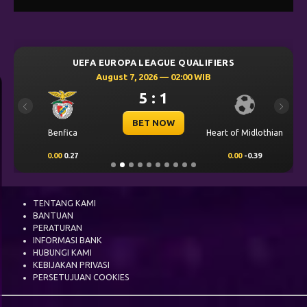
UEFA EUROPA LEAGUE QUALIFIERS
August 7, 2026 — 02:00 WIB
5 : 1
Previous
Next
BET NOW
Benfica
Heart of Midlothian
0.00
0.27
0.00
-0.39
TENTANG KAMI
BANTUAN
PERATURAN
INFORMASI BANK
HUBUNGI KAMI
KEBIJAKAN PRIVASI
PERSETUJUAN COOKIES