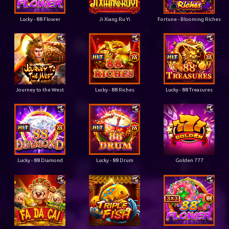
Lucky - 88 Flower
Ji Xiang Ru Yi
Fortune - Blooming Riches
Journey to the West
Lucky - 88 Riches
Lucky - 88 Treasures
Lucky - 88 Diamond
Lucky - 88 Drum
Golden 777