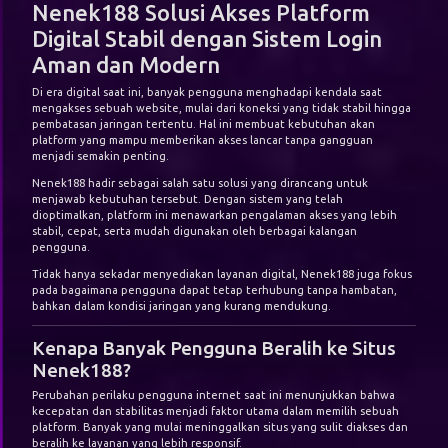
Nenek188 Solusi Akses Platform
Digital Stabil dengan Sistem Login
Aman dan Modern
Di era digital saat ini, banyak pengguna menghadapi kendala saat
mengakses sebuah website, mulai dari koneksi yang tidak stabil hingga
pembatasan jaringan tertentu. Hal ini membuat kebutuhan akan
platform yang mampu memberikan akses lancar tanpa gangguan
menjadi semakin penting.
Nenek188
hadir sebagai salah satu solusi yang dirancang untuk
menjawab kebutuhan tersebut. Dengan sistem yang telah
dioptimalkan, platform ini menawarkan pengalaman akses yang lebih
stabil, cepat, serta mudah digunakan oleh berbagai kalangan
pengguna.
Tidak hanya sekadar menyediakan layanan digital, Nenek188 juga fokus
pada bagaimana pengguna dapat tetap terhubung tanpa hambatan,
bahkan dalam kondisi jaringan yang kurang mendukung.
Kenapa Banyak Pengguna Beralih ke Situs
Nenek188?
Perubahan perilaku pengguna internet saat ini menunjukkan bahwa
kecepatan dan stabilitas menjadi faktor utama dalam memilih sebuah
platform. Banyak yang mulai meninggalkan situs yang sulit diakses dan
beralih ke layanan yang lebih responsif.