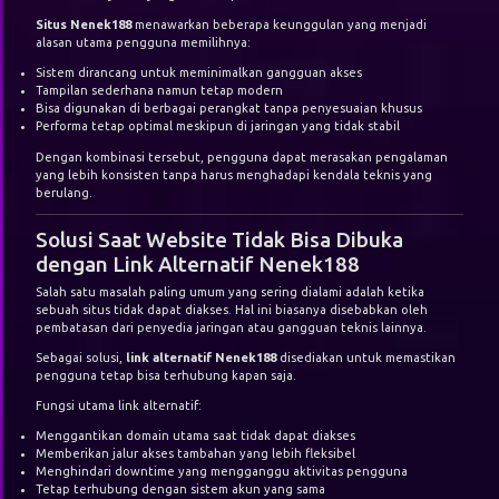
Situs Nenek188
menawarkan beberapa keunggulan yang menjadi
alasan utama pengguna memilihnya:
Sistem dirancang untuk meminimalkan gangguan akses
Tampilan sederhana namun tetap modern
Bisa digunakan di berbagai perangkat tanpa penyesuaian khusus
Performa tetap optimal meskipun di jaringan yang tidak stabil
Dengan kombinasi tersebut, pengguna dapat merasakan pengalaman
yang lebih konsisten tanpa harus menghadapi kendala teknis yang
berulang.
Solusi Saat Website Tidak Bisa Dibuka
dengan Link Alternatif Nenek188
Salah satu masalah paling umum yang sering dialami adalah ketika
sebuah situs tidak dapat diakses. Hal ini biasanya disebabkan oleh
pembatasan dari penyedia jaringan atau gangguan teknis lainnya.
Sebagai solusi,
link alternatif Nenek188
disediakan untuk memastikan
pengguna tetap bisa terhubung kapan saja.
Fungsi utama link alternatif:
Menggantikan domain utama saat tidak dapat diakses
Memberikan jalur akses tambahan yang lebih fleksibel
Menghindari downtime yang mengganggu aktivitas pengguna
Tetap terhubung dengan sistem akun yang sama