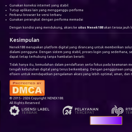
Gunakan koneksi internet yang stabil
Tutup aplikasi lain yang mengganggu performa
Perbarui browser ke versi terbaru
Gunakan perangkat dengan performa memadai
Dengan kondisi yang mendukung, akses ke
situs Nenek188
akan terasa jauh l
Kesimpulan
Nenek188 merupakan platform digital yang dirancang untuk memberikan solusi
dialami pengguna. Dengan sistem yang stabil, proses login yang sederhana, s
dapat tetap terhubung tanpa hambatan berarti.
Tidak hanya itu, kemudahan dalam pendaftaran serta fokus pada keamanan men
tengah kebutuhan digital yang terus berkembang. Dengan penggunaan yang 
efisien untuk mendapatkan pengalaman akses yang lebih optimal, aman, dan
© 2015 - 2026 Copyright NENEK188.
All Rights Reserved.
LAPOR PUSAT