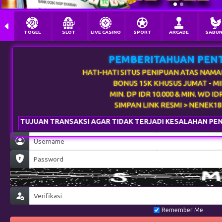
TOGEL
SLOT
LIVE CASINO
SPORT
ARCADE
SABU
PEMBERITAHUAN PENT
HATI-HATI SITUS PENIPUAN ATAS NAM
BONUS 15K KHUSUS JUMAT - MI
MIN. DP IDR 10.000 & MIN. WD ID
SIMPAN LINK RESMI > NENEK1
UJUAN TRANSAKSI AGAR TIDAK TERJADI KESALAHAN PENGIRIMA
Remember Me